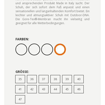
und ansprechenden Produkt Made in Italy sucht. Der
Schuh, der sich sofort dem Fuß anpasst und einen
sensationellen und langanhaltenden Komfort bietet. Ein
leichter und atmungsaktiver Schuh mit Outdoor-DNA.
Die Gore-Tex®-Membran macht ihn vielseitig und
geeignet für alle Wetterbedingungen.
FARBEN:
GRÖSSE:
35
36
37
38
39
40
41
42
43
44
45
46
47