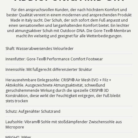
Für den anspruchsvollen Kunden, der nach höchstem Komfort und
bester Qualität vereint in einem modernen und ansprechenden Produkt
Made in Italy sucht. Der Schuh, der sich sofort dem Fuß anpasst und
einen sensationellen und langanhaltenden Komfort bietet. Ein leichter
und atmungsaktiver Schuh mit Outdoor-DNA. Die Gore-Tex®-Membran
macht ihn vielseitig und geeignet für alle Wetterbedingungen.
Shaft: Wasserabweisendes Velourleder
Innenfutter: Gore-Tex® Performance Comfort Footwear
Innensohle: Mit fußgerecht differenzierter Struktur
Herausnehmbare Einlegesohle: CRISPI® Air Mesh EVO + Filz +
Aktivkohle. Ausgezeichnete Atmungsaktivität, schweißund
geruchshemmende Wirkung durch die spezielle CRISPI® 3D
Konstruktion, diese wirkt der Feuchtigkeit entgegen, der Fuß bleibt
stets trocken
Schutz: Aufgenähter Schutzrand
Laufsohle: Vibram® Sohle mit stoßdämpfender Zwischensohle aus
Micropore
WEIGHT: 399gr