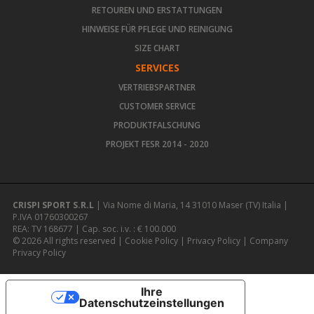
RETOUREN UND ERSTATTUNGEN
HINWEISE FÜR PFLEGE UND REINIGUNG
SIZE CHART
SERVICES
VERTRIEBSPARTNER
CUSTOMER SERVICE
PRODUKTFALSCHUNG
PROJEKT FESR 2014 - 2020
CRISPI SPORT S.R.L
| Via Nome di Maria, 14 31010 Maser (TV) Italia |
P.IVA 01760300267
REA: TV 168677 | Cap. soc. i.v. : € 100.000
© 2026 All rights reserved |
Cookie Policy
|
Privacy Policy
|
Company
Privacy Policy
Ihre
Datenschutzeinstellungen