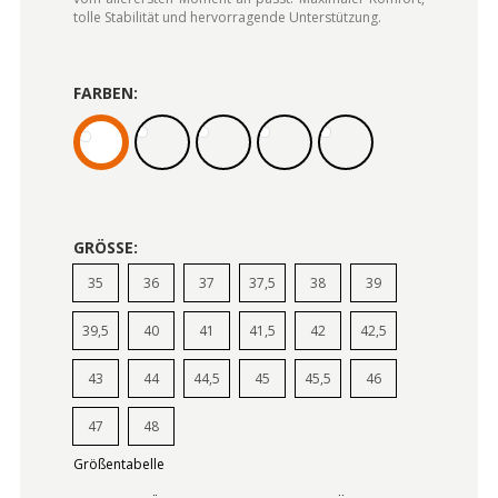
tolle Stabilität und hervorragende Unterstützung.
FARBEN:
GRÖSSE:
35
36
37
37,5
38
39
39,5
40
41
41,5
42
42,5
43
44
44,5
45
45,5
46
47
48
Größentabelle