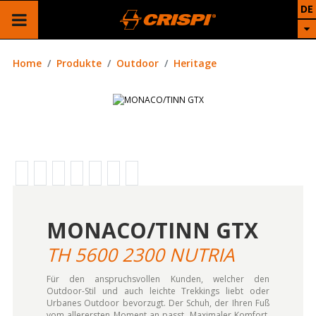
DE
Home
Produkte
Outdoor
Heritage
MONACO/TINN GTX
TH 5600 2300 NUTRIA
Für den anspruchsvollen Kunden, welcher den
Outdoor-Stil und auch leichte Trekkings liebt oder
Urbanes Outdoor bevorzugt. Der Schuh, der Ihren Fuß
vom allerersten Moment an passt. Maximaler Komfort,