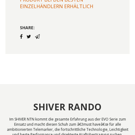
EINZELHÄNDLERN ERHÄLTLICH
SHARE:
SHIVER RANDO
Im SHIVER NTN kommt die gesamte Erfahrung aus der EVO Serie zum
Einsatz und macht diesen Schuh zum â€žmust haveâ€œ für alle
ambitionierten Telemarker, die fortschrittliche Technologie, Leichtigkeit
und beste Performance und direkteste Kraftübertragung suchen.