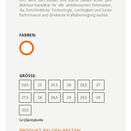
EVO Serie zum Einsatz und macht diesen Schuh zum
â€žmust haveâ€œ für alle ambitionierten Telemarker,
die fortschrittliche Technologie, Leichtigkeit und beste
Performance und direkteste Kraftübertragung suchen.
FARBEN:
GRÖSSE:
24,5
25
25,5
26
26,5
27
27,5
28
28,5
29
29,5
30
30,5
Größentabelle
PRODUKT BEI DEN BESTEN