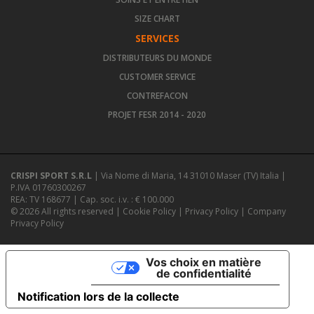
SIZE CHART
SERVICES
DISTRIBUTEURS DU MONDE
CUSTOMER SERVICE
CONTREFACON
PROJET FESR 2014 - 2020
CRISPI SPORT S.R.L
| Via Nome di Maria, 14 31010 Maser (TV) Italia |
P.IVA 01760300267
REA: TV 168677 | Cap. soc. i.v. : € 100.000
© 2026 All rights reserved |
Cookie Policy
|
Privacy Policy
|
Company
Privacy Policy
Vos choix en matière
de confidentialité
Notification lors de la collecte