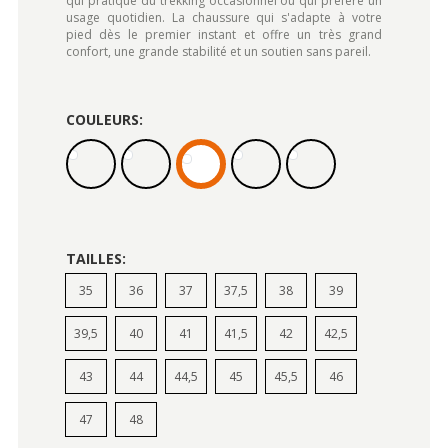
qui pratique du trekking occasionnel ou qui préfère un
usage quotidien. La chaussure qui s'adapte à votre
pied dès le premier instant et offre un très grand
confort, une grande stabilité et un soutien sans pareil.
COULEURS:
TAILLES:
35
36
37
37,5
38
39
39,5
40
41
41,5
42
42,5
43
44
44,5
45
45,5
46
47
48