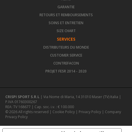
GARANTIE
RETOURS ET REMBOURSEMENTS
SOINS ET ENTRETIEN
SIZE CHART
SERVICES
DISTRIBUTEURS DU MONDE
CUSTOMER SERVICE
CONTREFACON
PROJET FESR 2014 - 2020
CRISPI SPORT S.R.L
| Via Nome di Maria, 14 31010 Maser (TV) Italia |
P.IVA 01760300267
REA: TV 168677 | Cap. soc. i.v. : € 100.000
© 2026 All rights reserved |
Cookie Policy
|
Privacy Policy
|
Company
Privacy Policy