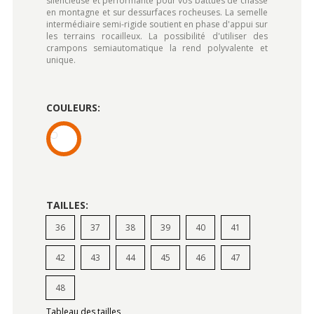
silencieuse et performante pour vos battues de chasse
en montagne et sur dessurfaces rocheuses. La semelle
intermédiaire semi-rigide soutient en phase d'appui sur
les terrains rocailleux. La possibilité d'utiliser des
crampons semiautomatique la rend polyvalente et
unique.
COULEURS:
TAILLES:
36
37
38
39
40
41
42
43
44
45
46
47
48
Tableau des tailles