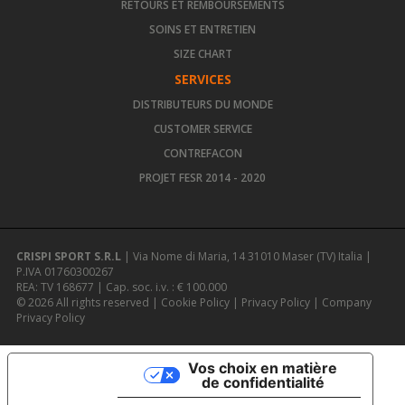
RETOURS ET REMBOURSEMENTS
SOINS ET ENTRETIEN
SIZE CHART
SERVICES
DISTRIBUTEURS DU MONDE
CUSTOMER SERVICE
CONTREFACON
PROJET FESR 2014 - 2020
CRISPI SPORT S.R.L
| Via Nome di Maria, 14 31010 Maser (TV) Italia |
P.IVA 01760300267
REA: TV 168677 | Cap. soc. i.v. : € 100.000
© 2026 All rights reserved |
Cookie Policy
|
Privacy Policy
|
Company
Privacy Policy
Vos choix en matière
de confidentialité