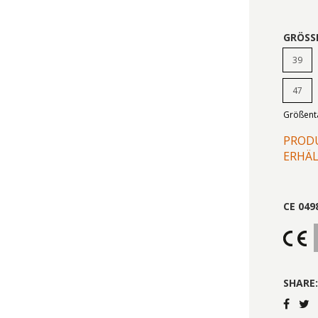
GRÖSS
39
47
Größent
PRODU
ERHÄL
CE 049
SHARE: