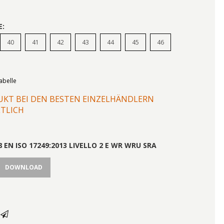
E:
40
41
42
43
44
45
46
abelle
KT BEI DEN BESTEN EINZELHÄNDLERN
TLICH
8 EN ISO 17249:2013 LIVELLO 2 E WR WRU SRA
DOWNLOAD