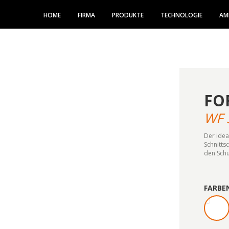
HOME
FIRMA
PRODUKTE
TECHNOLOGIE
AM
FO
WF 
Der idea
Schnittsc
den Schu
FARBE