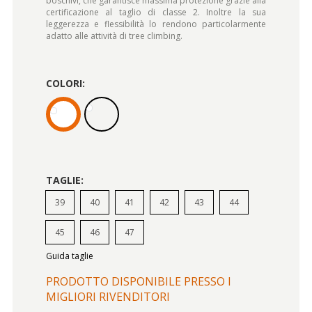
boschivi, che garantisce massima protezione grazie alla
certificazione al taglio di classe 2. Inoltre la sua
leggerezza e flessibilità lo rendono particolarmente
adatto alle attività di tree climbing.
COLORI:
TAGLIE:
39
40
41
42
43
44
45
46
47
Guida taglie
PRODOTTO DISPONIBILE PRESSO I
MIGLIORI RIVENDITORI