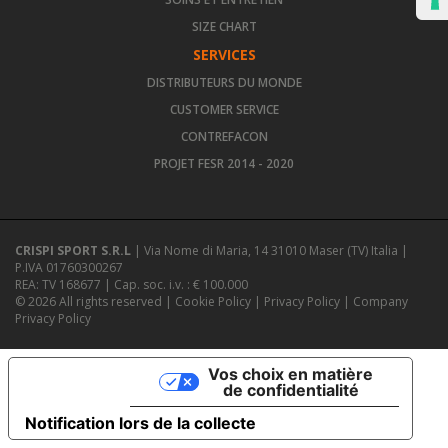
SIZE CHART
SERVICES
DISTRIBUTEURS DU MONDE
CUSTOMER SERVICE
CONTREFACON
PROJET FESR 2014 - 2020
CRISPI SPORT S.R.L
| Via Nome di Maria, 14 31010 Maser (TV) Italia |
P.IVA 01760300267
REA: TV 168677 | Cap. soc. i.v. : € 100.000
© 2026 All rights reserved |
Cookie Policy
|
Privacy Policy
|
Company
Privacy Policy
Vos choix en matière
de confidentialité
Notification lors de la collecte