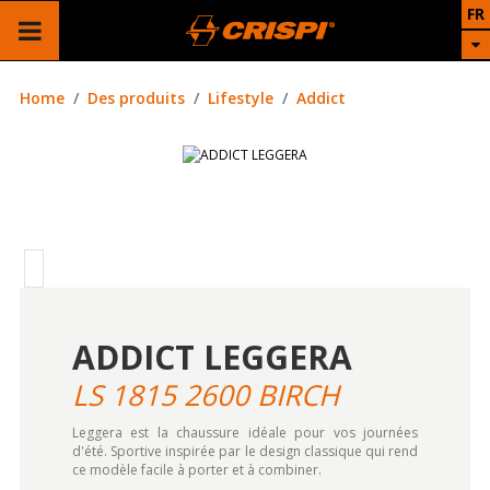
FR
Home
Des produits
Lifestyle
Addict
ADDICT LEGGERA
LS 1815 2600 BIRCH
Leggera est la chaussure idéale pour vos journées
d'été. Sportive inspirée par le design classique qui rend
ce modèle facile à porter et à combiner.