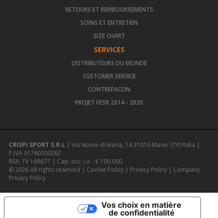
RETOURS ET REMBOURSEMENTS
SOINS ET ENTRETIEN
SIZE CHART
SERVICES
DISTRIBUTEURS DU MONDE
CUSTOMER SERVICE
CONTREFACON
PROJET FESR 2014 - 2020
CRISPI SPORT S.R.L
| Via Nome di Maria, 14 31010 Maser (TV) Italia |
P.IVA 01760300267
REA: TV 168677 | Cap. soc. i.v. : € 100.000
© 2026 All rights reserved |
Cookie Policy
|
Privacy Policy
|
Company
Privacy Policy
Vos choix en matière
de confidentialité