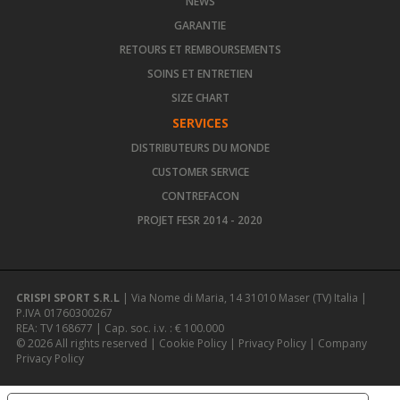
NEWS
GARANTIE
RETOURS ET REMBOURSEMENTS
SOINS ET ENTRETIEN
SIZE CHART
SERVICES
DISTRIBUTEURS DU MONDE
CUSTOMER SERVICE
CONTREFACON
PROJET FESR 2014 - 2020
CRISPI SPORT S.R.L
| Via Nome di Maria, 14 31010 Maser (TV) Italia |
P.IVA 01760300267
REA: TV 168677 | Cap. soc. i.v. : € 100.000
© 2026 All rights reserved |
Cookie Policy
|
Privacy Policy
|
Company
Privacy Policy