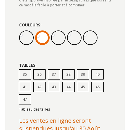
d'été. Sportive inspirée par le design classique qui rend
ce modèle facile à porter et à combiner.
COULEURS:
TAILLES:
35
36
37
38
39
40
41
42
43
44
45
46
47
Tableau des tailles
Les ventes en ligne seront
suspendues jusqu'au 30 Août