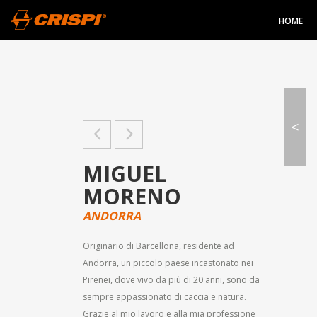
HOME
<
MIGUEL
MORENO
ANDORRA
Originario di Barcellona, residente ad
Andorra, un piccolo paese incastonato nei
Pirenei, dove vivo da più di 20 anni, sono da
sempre appassionato di caccia e natura.
Grazie al mio lavoro e alla mia professione