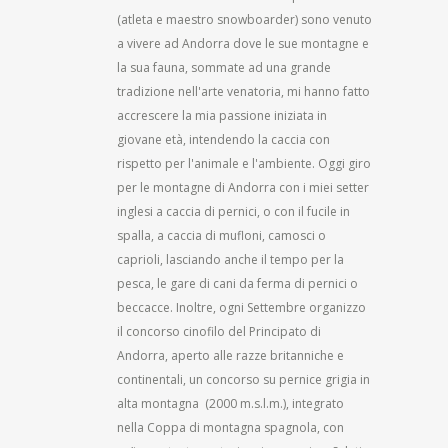
(atleta e maestro snowboarder) sono venuto
a vivere ad Andorra dove le sue montagne e
la sua fauna, sommate ad una grande
tradizione nell'arte venatoria, mi hanno fatto
accrescere la mia passione iniziata in
giovane età, intendendo la caccia con
rispetto per l'animale e l'ambiente. Oggi giro
per le montagne di Andorra con i miei setter
inglesi a caccia di pernici, o con il fucile in
spalla, a caccia di mufloni, camosci o
caprioli, lasciando anche il tempo per la
pesca, le gare di cani da ferma di pernici o
beccacce. Inoltre, ogni Settembre organizzo
il concorso cinofilo del Principato di
Andorra, aperto alle razze britanniche e
continentali, un concorso su pernice grigia in
alta montagna (2000 m.s.l.m.), integrato
nella Coppa di montagna spagnola, con