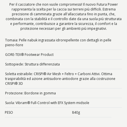
Per il cacciatore che non vuole compromessi! Il nuovo Futura Power
rappresenta la scelta per la caccia sui terreni più difficili. Estrema
precisione di camminata grazie all'allacciatura fino in punta, che,
combinata con la stabilità e il controllo date da una suola più strutturata
e performante, contribuisce a garantire la sicurezza, il comfort e la
protezione necessari per gli ambienti più impegnativi.
Tomaia: Pelle nabuk ingrassata idrorepellente con dettagli in pelle
pieno-fiore
GORE-TEX® Footwear Product
Sottopiede: Struttura differenziata
Soletta estraibile: CRISPI® Air Mesh + Feltro + Carboni Attivi. Ottima
traspirabilità ed azione antisudore-antiodore grazie alla costruzione
CRISPI® 3D
Protezione: Bordone in gomma
Suola: Vibram® Full-Control with EFX System midsole
PESO
840g