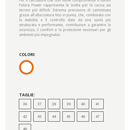
Per il cacciatore che non vuole compromessi! Il nuovo
Futura Power rappresenta la scelta per la caccia sui
terreni più difficili. Estrema precisione di camminata
grazie all'allacciatura fino in punta, che, combinata con
la stabilità e il controllo date da una suola più
strutturata e performante, contribuisce a garantire la
sicurezza, il comfort e la protezione necessari per gli
ambienti più impegnativi.
COLORI:
TAGLIE:
36
37
38
39
40
41
42
43
44
45
46
47
48