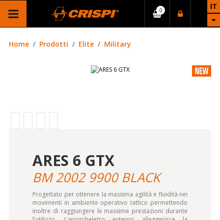
IT
Home
Prodotti
Elite
Military
ARES 6 GTX
BM 2002 9900 BLACK
Progettato per ottenere la massima agilità e fluidità nei
movimenti in ambiente operativo tattico permettendo
inoltre di raggiungere le massime prestazioni durante
l'utilizzo. L'esoscheletro esterno alleggerisce la