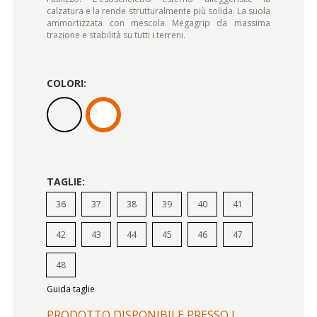
calzatura e la rende strutturalmente più solida. La suola
ammortizzata con mescola Megagrip da massima
trazione e stabilità su tutti i terreni.
COLORI:
TAGLIE:
36
37
38
39
40
41
42
43
44
45
46
47
48
Guida taglie
PRODOTTO DISPONIBILE PRESSO I