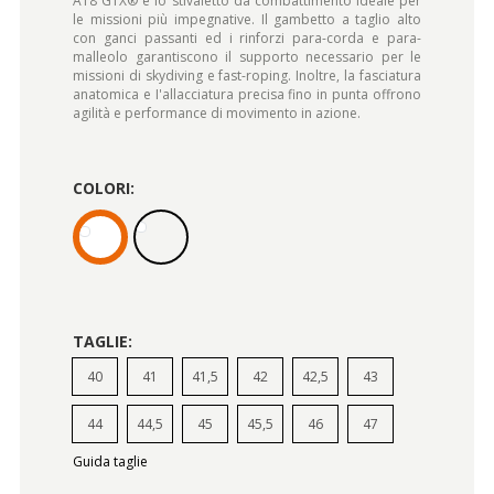
AT8 GTX® è lo stivaletto da combattimento ideale per
le missioni più impegnative. Il gambetto a taglio alto
con ganci passanti ed i rinforzi para-corda e para-
malleolo garantiscono il supporto necessario per le
missioni di skydiving e fast-roping. Inoltre, la fasciatura
anatomica e I'allacciatura precisa fino in punta offrono
agilità e performance di movimento in azione.
COLORI:
TAGLIE:
40
41
41,5
42
42,5
43
44
44,5
45
45,5
46
47
Guida taglie