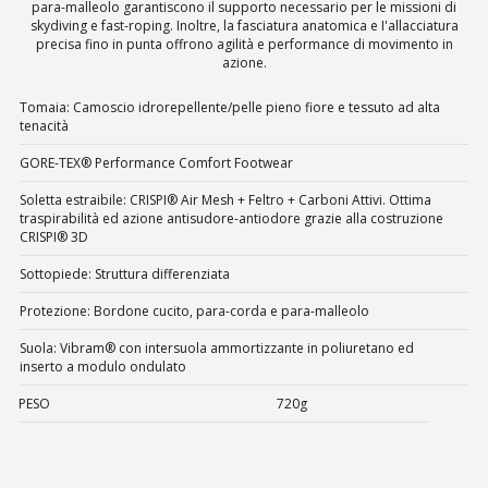
para-malleolo garantiscono il supporto necessario per le missioni di
skydiving e fast-roping. Inoltre, la fasciatura anatomica e I'allacciatura
precisa fino in punta offrono agilità e performance di movimento in
azione.
Tomaia: Camoscio idrorepellente/pelle pieno fiore e tessuto ad alta
tenacità
GORE-TEX® Performance Comfort Footwear
Soletta estraibile: CRISPI® Air Mesh + Feltro + Carboni Attivi. Ottima
traspirabilità ed azione antisudore-antiodore grazie alla costruzione
CRISPI® 3D
Sottopiede: Struttura differenziata
Protezione: Bordone cucito, para-corda e para-malleolo
Suola: Vibram® con intersuola ammortizzante in poliuretano ed
inserto a modulo ondulato
PESO
720g