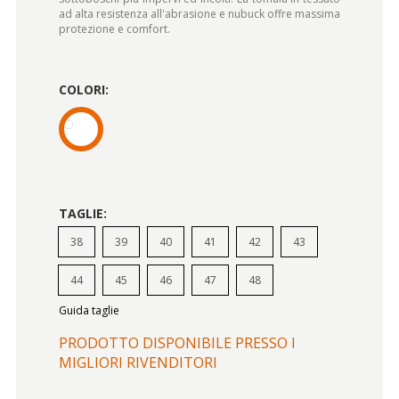
ad alta resistenza all'abrasione e nubuck offre massima
protezione e comfort.
COLORI:
TAGLIE:
38
39
40
41
42
43
44
45
46
47
48
Guida taglie
PRODOTTO DISPONIBILE PRESSO I
MIGLIORI RIVENDITORI