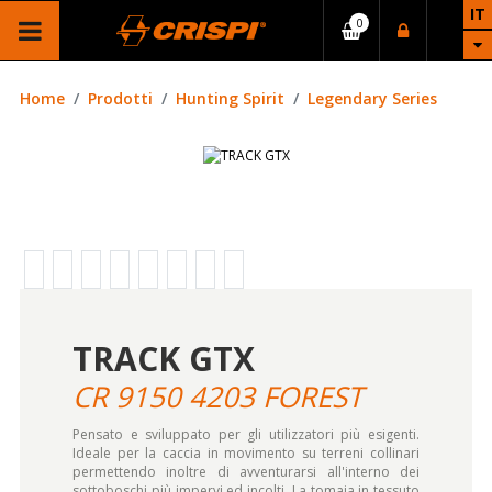
IT
Home
Prodotti
Hunting Spirit
Legendary Series
TRACK GTX
CR 9150 4203 FOREST
Pensato e sviluppato per gli utilizzatori più esigenti.
Ideale per la caccia in movimento su terreni collinari
permettendo inoltre di avventurarsi all'interno dei
sottoboschi più impervi ed incolti. La tomaia in tessuto