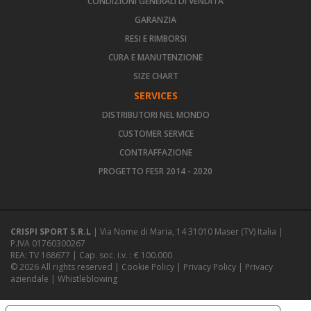
CONDIZIONI GENERALI DI VENDITA
GARANZIA
RESI E RIMBORSI
CURA E MANUTENZIONE
SIZE CHART
SERVICES
DISTRIBUTORI NEL MONDO
CUSTOMER SERVICE
CONTRAFFAZIONE
PROGETTO FESR 2014 - 2020
CRISPI SPORT S.R.L
| Via Nome di Maria, 14 31010 Maser (TV) Italia |
P.IVA 01760300267
REA: TV 168677 | Cap. soc. i.v. : € 100.000
© 2026 All rights reserved |
Cookie Policy
|
Privacy Policy
|
Privacy
aziendale
|
Whistleblowing